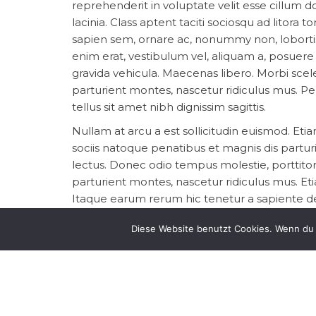
reprehenderit in voluptate velit esse cillum do
lacinia. Class aptent taciti sociosqu ad litor
sapien sem, ornare ac, nonummy non, loborti
enim erat, vestibulum vel, aliquam a, posuere
gravida vehicula. Maecenas libero. Morbi scel
parturient montes, nascetur ridiculus mus. Pel
tellus sit amet nibh dignissim sagittis.
Nullam at arcu a est sollicitudin euismod. Etia
sociis natoque penatibus et magnis dis partur
lectus. Donec odio tempus molestie, porttitor 
parturient montes, nascetur ridiculus mus. Etia
Itaque earum rerum hic tenetur a sapiente del
aut perferendis doloribus asperiores repellat.
Diese Website benutzt Cookies. Wenn du 
commodo. Sed ac dolor sit amet purus malesu
dictum at dui. Aliquam erat volutpat. Phasellu
omnis iste natus error sit voluptatem accus
quae ab illo inventore veritatis et quasi archi
Aenean fermentum risus id tortor. Nullam feugia