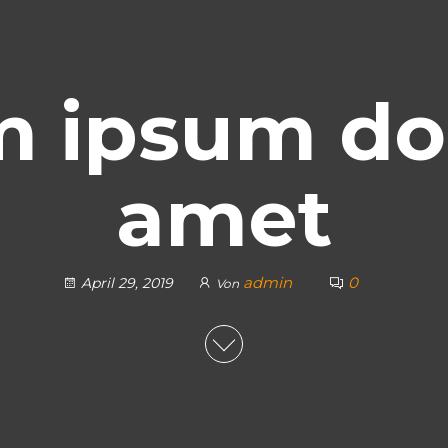
 ipsum dol
amet
admin
0
April 29, 2019
Von