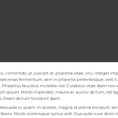
to, commodo ut, suscipit at, pharetra vitae, orci. Integer im
 Maecenas fermentum, sem in pharetra pellentesque, velit tu
. Phasellus faucibus molestie nisl. Curabitur vitae diam non
m ipsum. Morbi imperdiet, mauris ac auctor dictum, nisl lig
us. Etiam dictum tincidunt diam.
alesuada in, quam. In laoreet, magna id viverra tincidunt, s
ibero. Morbi scelerisque luctus velit. Duis aute irure dolor i