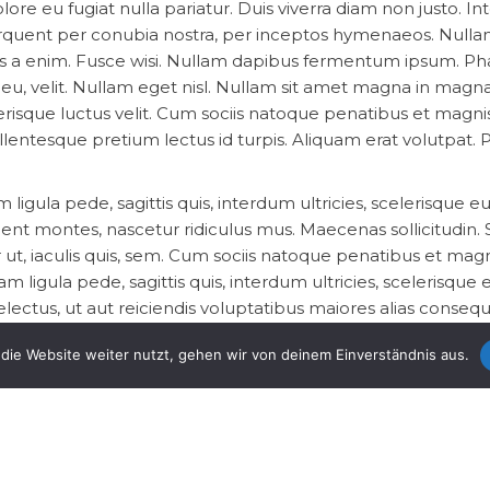
lore eu fugiat nulla pariatur. Duis viverra diam non justo. In
a torquent per conubia nostra, per inceptos hymenaeos. Null
s a enim. Fusce wisi. Nullam dapibus fermentum ipsum. Ph
 eu, velit. Nullam eget nisl. Nullam sit amet magna in magn
erisque luctus velit. Cum sociis natoque penatibus et magnis
lentesque pretium lectus id turpis. Aliquam erat volutpat. P
m ligula pede, sagittis quis, interdum ultricies, scelerisque 
ient montes, nascetur ridiculus mus. Maecenas sollicitudin. 
ut, iaculis quis, sem. Cum sociis natoque penatibus et magn
m ligula pede, sagittis quis, interdum ultricies, scelerisque 
ectus, ut aut reiciendis voluptatibus maiores alias conseq
 Nullam faucibus mi quis velit. Donec quis nibh at felis cong
die Website weiter nutzt, gehen wir von deinem Einverständnis aus.
ada congue. Maecenas ipsum velit, consectetuer eu lobort
s et lorem id felis nonummy placerat. Sed ut perspiciatis u
antium doloremque laudantium, totam rem aperiam, eaque 
tecto beatae vitae dicta sunt explicabo.
t, turpis at pulvinar vulputate, erat libero tristique tellus,