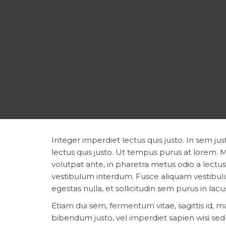
Integer imperdiet lectus quis justo. In sem jus
lectus quis justo. Ut tempus purus at lorem.
volutpat ante, in pharetra metus odio a lectus
vestibulum interdum. Fusce aliquam vestibulu
egestas nulla, et sollicitudin sem purus in lac
Etiam dui sem, fermentum vitae, sagittis id, m
bibendum justo, vel imperdiet sapien wisi sed l